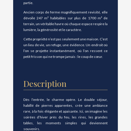
partie.
Ancien corps de ferme magnifiquement revisité, elle
dévoile 247 m² habitables sur plus de 1700 m² de
terrain, un véritable havre où chaque espace respire la
lumière, la générosité et le caractère.
Cette propriété n’est pas seulement une maison. C’est
un lieu de vie, un refuge, une évidence. Un endroit où
l’on se projette instantanément, où l’on ressent ce
petit frisson qui ne trompe jamais : le coup de cœur.
Description
Dès l’entrée, le charme opère. Le double séjour,
habillé de pierres apparentes, crée une ambiance
rare, à la fois élégante et apaisante. Ici, on imagine les
soirées d’hiver près du feu, les rires, les grandes
tables, les moments simples qui deviennent
souvenirs.