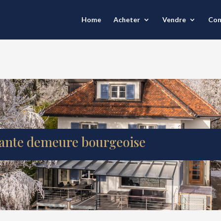
Home
Acheter
Vendre
Con
égante demeure bourgeoise