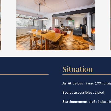
Situation
Arrêt de bus
: à env. 100 m, li
Écoles accessibles
: à pied
Stationnement aisé
: 1 place 