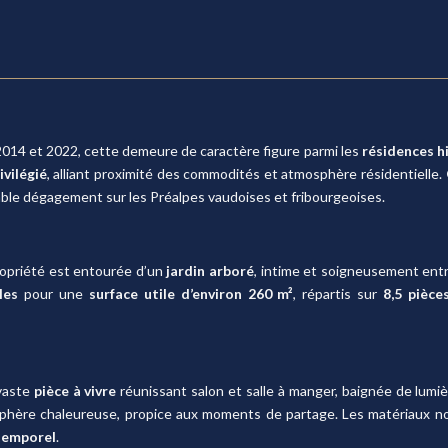
2014 et 2022, cette demeure de caractère figure parmi les
résidences h
ivilégié
, alliant proximité des commodités et atmosphère résidentielle.
able dégagement sur les Préalpes vaudoises et fribourgeoises.
propriété est entourée d’un
jardin arboré
, intime et soigneusement entr
les
pour une
surface utile d’environ 260 m²
, répartis sur
8,5 pièce
 vaste
pièce à vivre
réunissant salon et salle à manger, baignée de lumi
phère chaleureuse, propice aux moments de partage. Les matériaux nobl
temporel
.